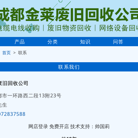
产品
分类
知识
问答
>
首页
> 联系
联系我们
废旧回收公司
都市一环路西二段13附23号
先生
072837588
网店登录
免费开店
技术支持：帅国莉