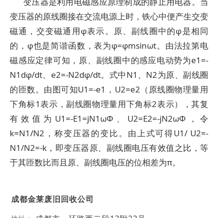
变压器是利用电磁感应原理制成的静止用电器。当
变压器的原线圈接在交流电源上时，铁心中便产生交变
磁通，交变磁通用φ表示。原、副线圈中的φ是相同
的，φ也是简谐函数，表为φ=φmsinωt。由法拉第电
磁感应定律可知，原、副线圈中的感应电动势为e1=-
N1dφ/dt、e2=-N2dφ/dt。式中N1、N2为原、副线圈
的匝数。由图可知U1=-e1，U2=e2（原线圈物理量用
下角标1表示，副线圈物理量用下角标2表示），其复
有效值为U1=-E1=jN1ωΦ、U2=E2=-jN2ωΦ，令
k=N1/N2，称变压器的变比。由上式可得U1/ U2=-
N1/N2=-k，即变压器原、副线圈电压有效值之比，等
于其匝数比而且原、副线圈电压的位相差为π。
成都金莱废旧回收公司