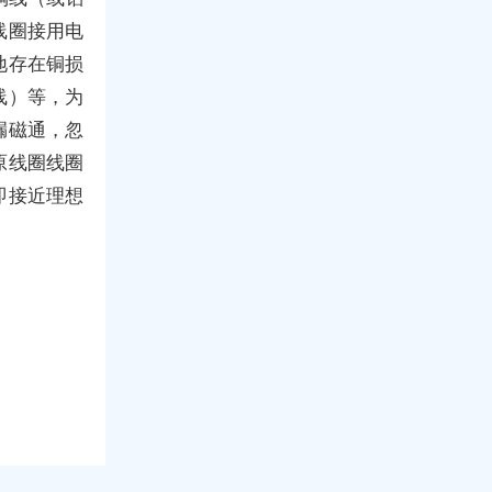
线圈接用电
地存在铜损
线）等，为
漏磁通，忽
原线圈线圈
即接近理想