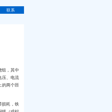
联系
绕组，其中
电压、电流
上的两个匝
滞损耗，铁
铜线（或铝