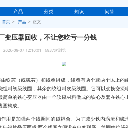
产品
分类
知识
问答
>
首页
>
产品
> 正文
厂变压器回收，不让您吃亏一分钱
2026-08-07 12:10:01 6837次浏览
器由铁芯（或磁芯）和线圈组成，线圈有两个或两个以上的
绕组叫初级线圈，其余的绕组叫次级线圈。它可以变换交流
最简单的铁心变压器由一个软磁材料做成的铁心及套在铁心
线圈构成。
的作用是加强两个线圈间的磁耦合。为了减少铁内涡流和磁
的硅钢片叠压而成;两个线圈之间没有电的联系，线圈由绝缘